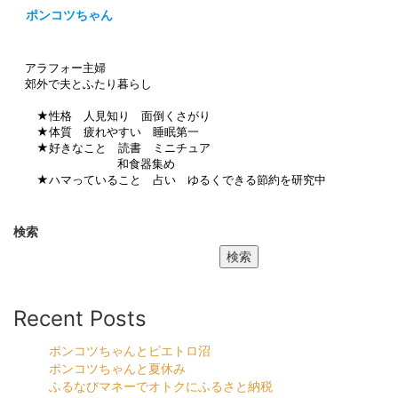
ポンコツちゃん
アラフォー主婦
郊外で夫とふたり暮らし
★性格 人見知り 面倒くさがり
★体質 疲れやすい 睡眠第一
★好きなこと 読書 ミニチュア
和食器集め
★ハマっていること 占い ゆるくできる節約を研究中
検索
検索
Recent Posts
ポンコツちゃんとピエトロ沼
ポンコツちゃんと夏休み
ふるなびマネーでオトクにふるさと納税