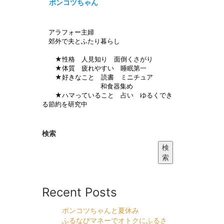
ポンコツちゃん
アラフォー主婦
郊外で夫とふたり暮らし
★性格 人見知り 面倒くさがり
★体質 疲れやすい 睡眠第一
★好きなこと 読書 ミニチュア
和食器集め
★ハマっていること 占い ゆるくでき
る節約を研究中
検索
検
索
Recent Posts
ポンコツちゃんと夏休み
ふるなびマネーでオトクにふるさ