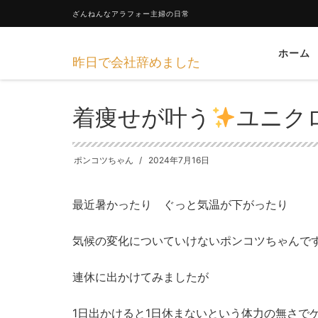
ざんねんなアラフォー主婦の日常
ホーム
昨日で会社辞めました
HOME
日々のあれこれ
着痩せが叶う
ユニクロの購入品
着痩せが叶う
ユニク
ポンコツちゃん
2024年7月16日
最近暑かったり ぐっと気温が下がったり
気候の変化についていけないポンコツちゃんで
連休に出かけてみましたが
1日出かけると1日休まないという体力の無さで