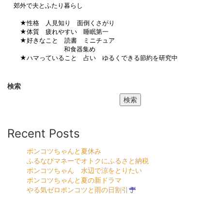
郊外で夫とふたり暮らし
★性格 人見知り 面倒くさがり
★体質 疲れやすい 睡眠第一
★好きなこと 読書 ミニチュア
和食器集め
★ハマっていること 占い ゆるくできる節約を研究中
検索
検索
Recent Posts
ポンコツちゃんと夏休み
ふるなびマネーでオトクにふるさと納税
ポンコツちゃん 水辺で涼をとりたい
ポンコツちゃんと夏の新ドラマ
やる気ゼロポンコツと雨の日割引