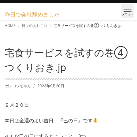
昨日で会社辞めました
メニュー
HOME
日々のあれこれ
宅食サービスを試すの巻④つくりおき.jp
宅食サービスを試すの巻④
つくりおき.jp
ポンコツちゃん
2023年9月20日
９月２０日
本日は金運のよい吉日 『巳の日』です
そんな巳の日にするとよいこと 3つ