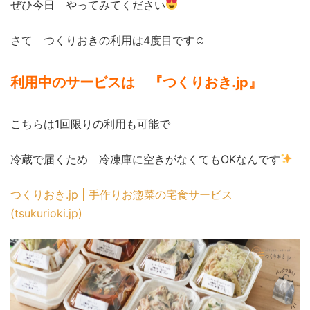
ぜひ今日 やってみてください
さて つくりおきの利用は4度目です☺
利用中のサービスは 『つくりおき.jp』
こちらは1回限りの利用も可能で
冷蔵で届くため 冷凍庫に空きがなくてもOKなんです
つくりおき.jp | 手作りお惣菜の宅食サービス
(tsukurioki.jp)