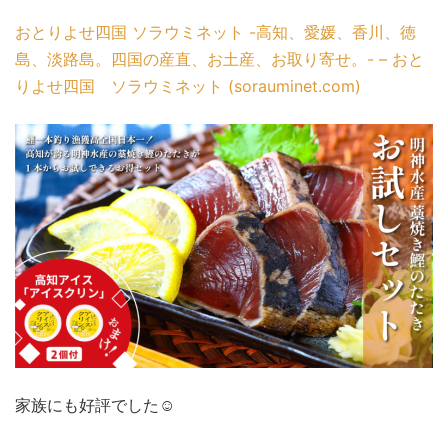
おとりよせ四国 ソラウミネット -高知、愛媛、香川、徳
島、淡路島。四国の産直、お土産、お取り寄せ。- – おと
りよせ四国 ソラウミネット (sorauminet.com)
家族にも好評でした☺