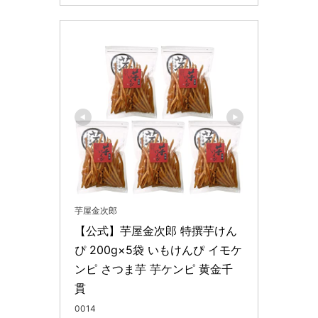
芋屋金次郎
【公式】芋屋金次郎 特撰芋けん
ぴ 200g×5袋 いもけんぴ イモケ
ンピ さつま芋 芋ケンピ 黄金千
貫
0014