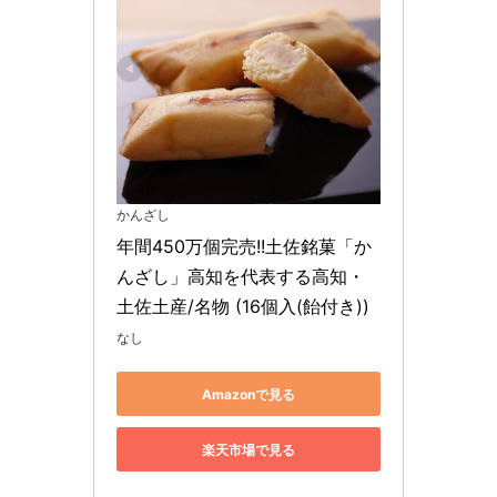
かんざし
年間450万個完売!!土佐銘菓「か
んざし」高知を代表する高知・
土佐土産/名物 (16個入(飴付き))
なし
Amazonで見る
楽天市場で見る