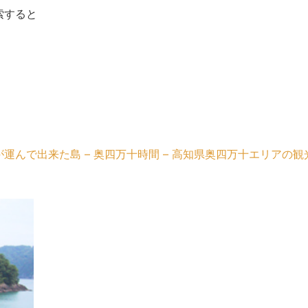
索すると
んで出来た島 – 奥四万十時間 – 高知県奥四万十エリアの観