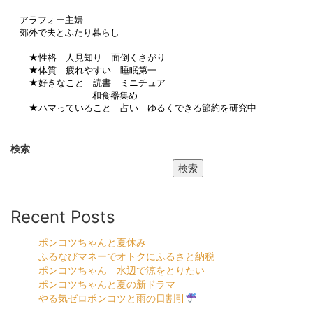
アラフォー主婦
郊外で夫とふたり暮らし
★性格 人見知り 面倒くさがり
★体質 疲れやすい 睡眠第一
★好きなこと 読書 ミニチュア
和食器集め
★ハマっていること 占い ゆるくできる節約を研究中
検索
検索
Recent Posts
ポンコツちゃんと夏休み
ふるなびマネーでオトクにふるさと納税
ポンコツちゃん 水辺で涼をとりたい
ポンコツちゃんと夏の新ドラマ
やる気ゼロポンコツと雨の日割引