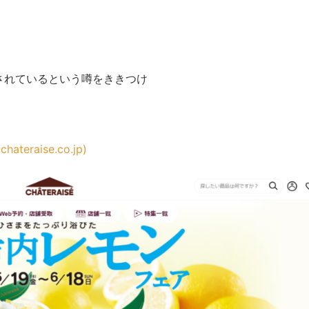
されているという噂をききつけ
aise.co.jp)