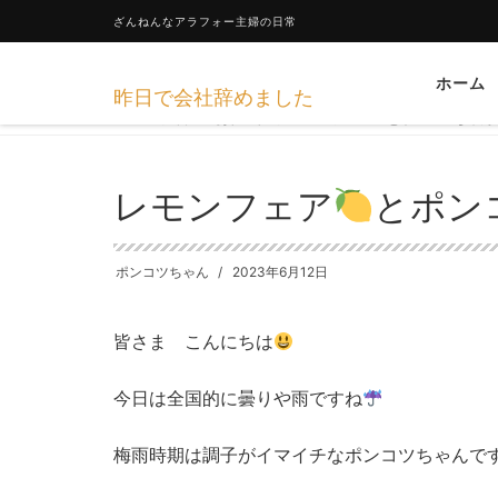
ざんねんなアラフォー主婦の日常
ホーム
昨日で会社辞めました
HOME
日々のあれこれ
レモンフェア
とポンコツちゃん
レモンフェア
とポン
ポンコツちゃん
2023年6月12日
皆さま こんにちは
今日は全国的に曇りや雨ですね
梅雨時期は調子がイマイチなポンコツちゃんで