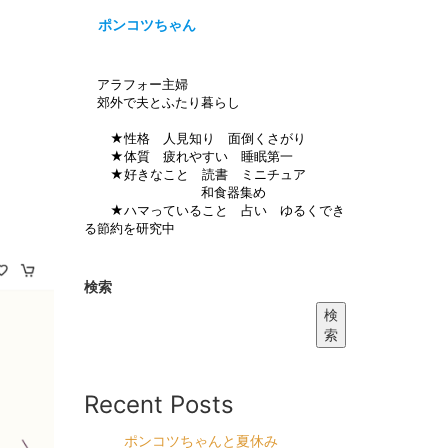
ポンコツちゃん
アラフォー主婦
郊外で夫とふたり暮らし
★性格 人見知り 面倒くさがり
★体質 疲れやすい 睡眠第一
★好きなこと 読書 ミニチュア
和食器集め
★ハマっていること 占い ゆるくでき
る節約を研究中
検索
検
索
Recent Posts
ポンコツちゃんと夏休み