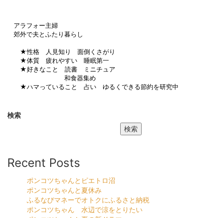
アラフォー主婦
郊外で夫とふたり暮らし
★性格 人見知り 面倒くさがり
★体質 疲れやすい 睡眠第一
★好きなこと 読書 ミニチュア
和食器集め
★ハマっていること 占い ゆるくできる節約を研究中
検索
検索
Recent Posts
ポンコツちゃんとピエトロ沼
ポンコツちゃんと夏休み
ふるなびマネーでオトクにふるさと納税
ポンコツちゃん 水辺で涼をとりたい