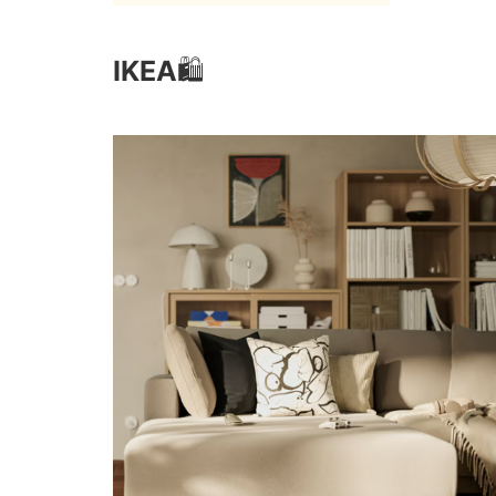
IKEA
🛍