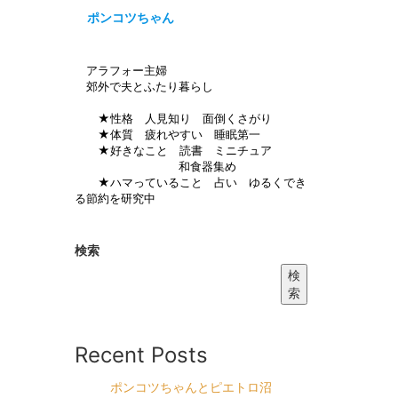
ポンコツちゃん
アラフォー主婦
郊外で夫とふたり暮らし
★性格 人見知り 面倒くさがり
★体質 疲れやすい 睡眠第一
★好きなこと 読書 ミニチュア
和食器集め
★ハマっていること 占い ゆるくでき
る節約を研究中
検索
検
索
Recent Posts
ポンコツちゃんとピエトロ沼