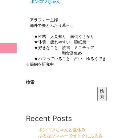
ポンコツちゃん
アラフォー主婦
郊外で夫とふたり暮らし
★性格 人見知り 面倒くさがり
★体質 疲れやすい 睡眠第一
★好きなこと 読書 ミニチュア
和食器集め
★ハマっていること 占い ゆるくでき
る節約を研究中
検索
検
索
Recent Posts
ポンコツちゃんと夏休み
ふるなびマネーでオトクにふるさ