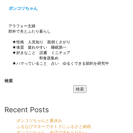
ポンコツちゃん
アラフォー主婦
郊外で夫とふたり暮らし
★性格 人見知り 面倒くさがり
★体質 疲れやすい 睡眠第一
★好きなこと 読書 ミニチュア
和食器集め
★ハマっていること 占い ゆるくできる節約を研究中
検索
検索
Recent Posts
ポンコツちゃんと夏休み
ふるなびマネーでオトクにふるさと納税
ポンコツちゃん 水辺で涼をとりたい