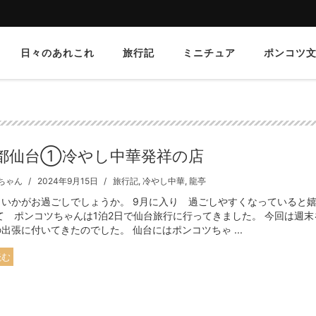
日々のあれこれ
旅行記
ミニチュア
ポンコツ
都仙台①冷やし中華発祥の店
ちゃん
2024年9月15日
旅行記
,
冷やし中華
,
龍亭
 いかがお過ごしでしょうか。 9月に入り 過ごしやすくなっていると
て ポンコツちゃんは1泊2日で仙台旅行に行ってきました。 今回は週
出張に付いてきたのでした。 仙台にはポンコツちゃ ...
読む