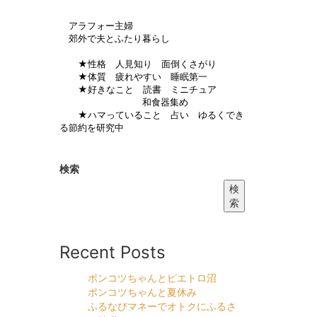
アラフォー主婦
郊外で夫とふたり暮らし
★性格 人見知り 面倒くさがり
★体質 疲れやすい 睡眠第一
★好きなこと 読書 ミニチュア
和食器集め
★ハマっていること 占い ゆるくでき
る節約を研究中
検索
検
索
Recent Posts
ポンコツちゃんとピエトロ沼
ポンコツちゃんと夏休み
ふるなびマネーでオトクにふるさ