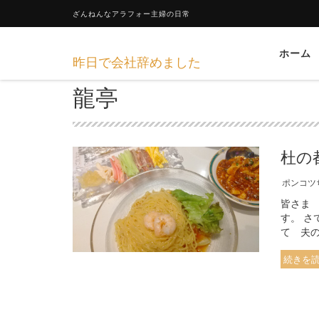
ざんねんなアラフォー主婦の日常
ホーム
昨日で会社辞めました
龍亭
杜の
ポンコツ
皆さま
す。 さ
て 夫の
続きを