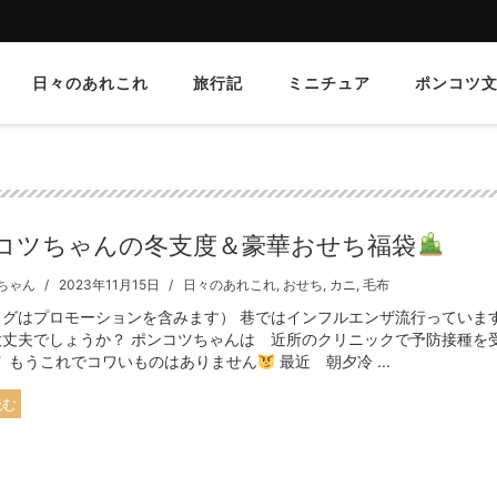
日々のあれこれ
旅行記
ミニチュア
ポンコツ
コツちゃんの冬支度＆豪華おせち福袋
ちゃん
2023年11月15日
日々のあれこれ
,
おせち
,
カニ
,
毛布
ログはプロモーションを含みます） 巷ではインフルエンザ流行っています
大丈夫でしょうか？ ポンコツちゃんは 近所のクリニックで予防接種を
もうこれでコワいものはありません
最近 朝夕冷 ...
読む