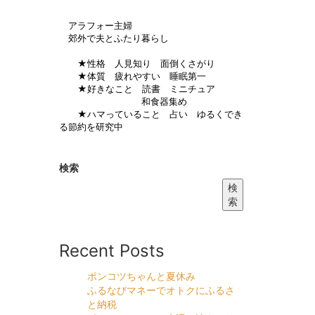
アラフォー主婦
郊外で夫とふたり暮らし
★性格 人見知り 面倒くさがり
★体質 疲れやすい 睡眠第一
★好きなこと 読書 ミニチュア
和食器集め
★ハマっていること 占い ゆるくでき
る節約を研究中
検索
検
索
Recent Posts
ポンコツちゃんと夏休み
ふるなびマネーでオトクにふるさ
と納税