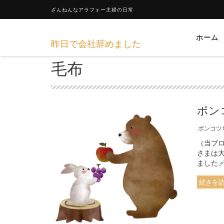
ざんねんなアラフォー主婦の日常
ホーム
昨日で会社辞めました
毛布
ポン
ポンコツ
（当ブ
さまは
ました
続きを