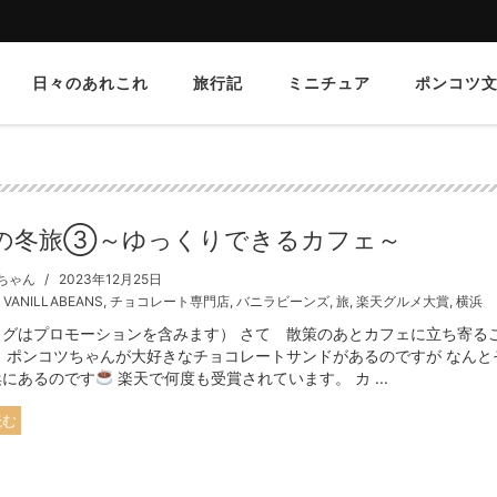
日々のあれこれ
旅行記
ミニチュア
ポンコツ
の冬旅③～ゆっくりできるカフェ～
ちゃん
2023年12月25日
,
VANILLABEANS
,
チョコレート専門店
,
バニラビーンズ
,
旅
,
楽天グルメ大賞
,
横浜
ログはプロモーションを含みます） さて 散策のあとカフェに立ち寄る
。 ポンコツちゃんが大好きなチョコレートサンドがあるのですが なんと
浜にあるのです
楽天で何度も受賞されています。 カ ...
読む