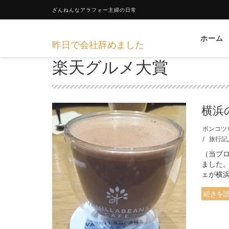
ざんねんなアラフォー主婦の日常
ホーム
昨日で会社辞めました
楽天グルメ大賞
横浜
ポンコツ
旅行記
（当ブ
ました
ェが横
続きを