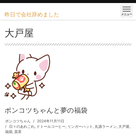
昨日で会社辞めました
メニュー
大戸屋
ポンコツちゃんと夢の福袋
ポンコツちゃん
2024年11月11日
日々のあれこれ
,
ドトールコーヒー
,
リンガーハット
,
丸源ラーメン
,
大戸屋
,
福袋
,
貢茶