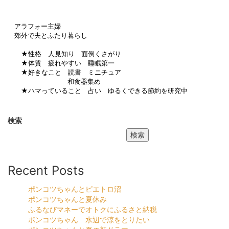
アラフォー主婦
郊外で夫とふたり暮らし
★性格 人見知り 面倒くさがり
★体質 疲れやすい 睡眠第一
★好きなこと 読書 ミニチュア
和食器集め
★ハマっていること 占い ゆるくできる節約を研究中
検索
検索
Recent Posts
ポンコツちゃんとピエトロ沼
ポンコツちゃんと夏休み
ふるなびマネーでオトクにふるさと納税
ポンコツちゃん 水辺で涼をとりたい