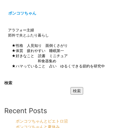
ポンコツちゃん
アラフォー主婦
郊外で夫とふたり暮らし
★性格 人見知り 面倒くさがり
★体質 疲れやすい 睡眠第一
★好きなこと 読書 ミニチュア
和食器集め
★ハマっていること 占い ゆるくできる節約を研究中
検索
検索
Recent Posts
ポンコツちゃんとピエトロ沼
ポンコツちゃんと夏休み