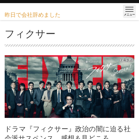
昨日で会社辞めました
メニュー
フィクサー
ドラマ『フィクサー』政治の闇に迫る社
会派サスペンス 感想＆見どころ