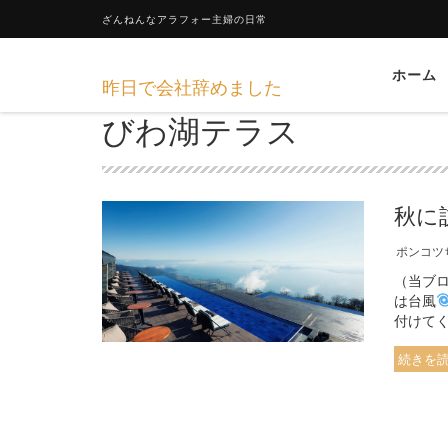
ざんねんなアラフォー主婦の日常
ホーム
昨日で会社辞めました
びわ湖テラス
秋に
ポンコツ
（当ブ
は台風
付けてく
続きを