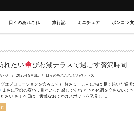
日々のあれこれ
旅行記
ミニチュア
ポンコツ
訪れたい
びわ湖テラスで過ごす贅沢時間
ちゃん
2025年9月6日
日々のあれこれ
,
びわ湖テラス
ログはプロモーションを含みます） 皆さま こんにちは 長く続いた猛暑
まさに季節の変わり目といった感じですね どうか体調を崩さないよう
ださい さて本日は 素敵なおでかけスポットを発見し ...
読む