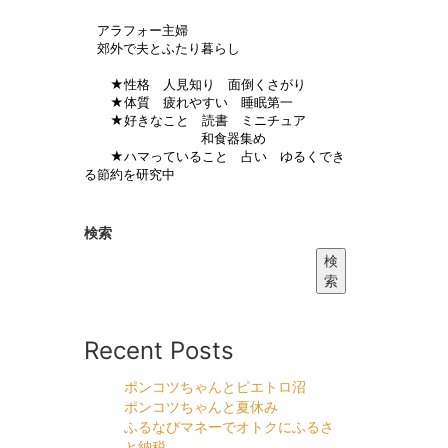
アラフォー主婦
郊外で夫とふたり暮らし
★性格 人見知り 面倒くさがり
★体質 疲れやすい 睡眠第一
★好きなこと 読書 ミニチュア
和食器集め
★ハマっていること 占い ゆるくでき
る節約を研究中
検索
検
索
Recent Posts
ポンコツちゃんとピエトロ沼
ポンコツちゃんと夏休み
ふるなびマネーでオトクにふるさ
と納税