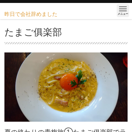
昨日で会社辞めました
メニュー
たまご俱楽部
夏の終わりの青梅旅①たまご俱楽部でラ