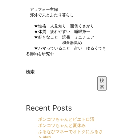
アラフォー主婦
郊外で夫とふたり暮らし
★性格 人見知り 面倒くさがり
★体質 疲れやすい 睡眠第一
★好きなこと 読書 ミニチュア
和食器集め
★ハマっていること 占い ゆるくでき
る節約を研究中
検索
検
索
Recent Posts
ポンコツちゃんとピエトロ沼
ポンコツちゃんと夏休み
ふるなびマネーでオトクにふるさ
と納税