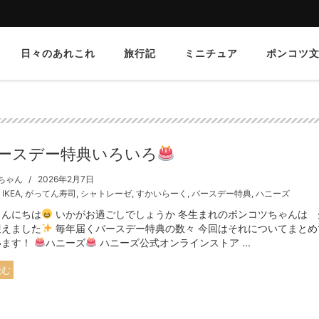
日々のあれこれ
旅行記
ミニチュア
ポンコツ
ースデー特典いろいろ
ちゃん
2026年2月7日
,
IKEA
,
がってん寿司
,
シャトレーゼ
,
すかいらーく
,
バースデー特典
,
ハニーズ
こんにちは
いかがお過ごしでしょうか 冬生まれのポンコツちゃんは 
迎えました
毎年届くバースデー特典の数々 今回はそれについてまとめ
います！
ハニーズ
ハニーズ公式オンラインストア ...
読む