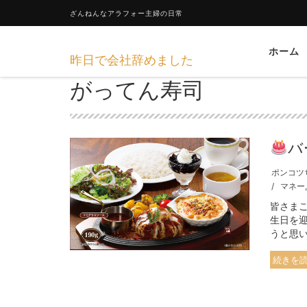
ざんねんなアラフォー主婦の日常
ホーム
昨日で会社辞めました
がってん寿司
バ
ポンコツ
マネー
皆さま
生日を
うと思
続きを