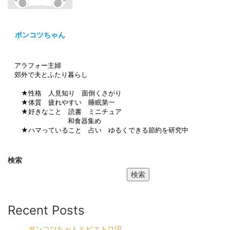
ポンコツちゃん
アラフォー主婦
郊外で夫とふたり暮らし
★性格 人見知り 面倒くさがり
★体質 疲れやすい 睡眠第一
★好きなこと 読書 ミニチュア
和食器集め
★ハマっていること 占い ゆるくできる節約を研究中
検索
検索
Recent Posts
ポンコツちゃんとピエトロ沼