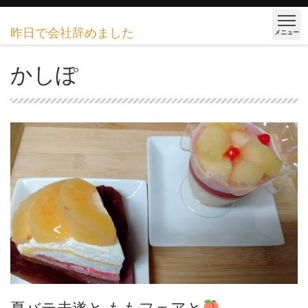
昨日で会社辞めました
メニュー
かしぽ
夏バテ未遂と ももフェアと